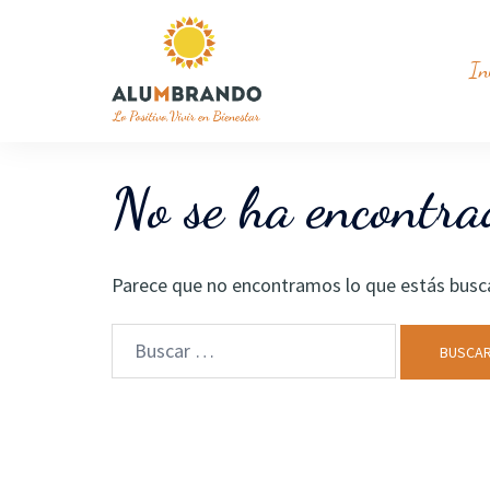
Saltar
al
In
contenido
No se ha encontr
Parece que no encontramos lo que estás busc
Buscar: