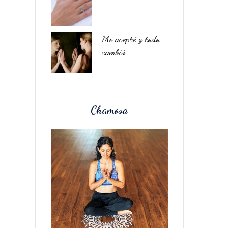
Me acepté y todo
cambió
Chamosa