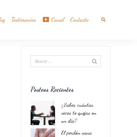
log
Testimonios
Canal
Contacto
Buscar
Posteos Recientes
¿Sabes cuántas
veces te quejas en
un día?
El perdón sana